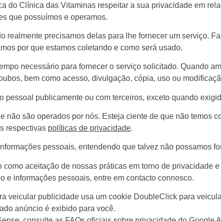
tica do Clínica das Vitaminas respeitar a sua privacidade em r
ites que possuímos e operamos.
 realmente precisamos delas para lhe fornecer um serviço. Faz
mos por que estamos coletando e como será usado.
tempo necessário para fornecer o serviço solicitado. Quando 
e roubos, bem como acesso, divulgação, cópia, uso ou modificaç
 pessoal publicamente ou com terceiros, exceto quando exigido
que não são operados por nós. Esteja ciente de que não temos co
s respectivas
políticas de privacidade
.
e informações pessoais, entendendo que talvez não possamos fo
o como aceitação de nossas práticas em torno de privacidade e
o e informações pessoais, entre em contacto connosco.
 veicular publicidade usa um cookie DoubleClick para veicula
ado anúncio é exibido para você.
ense, consulte as FAQs oficiais sobre privacidade do Google 