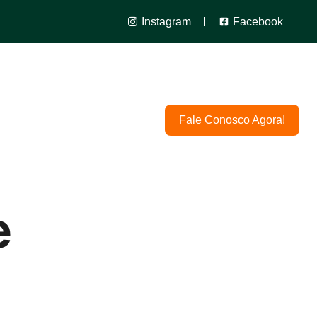
Instagram
Facebook
taminas
Local
Fale Conosco Agora!
e