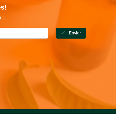
es!
ro.
Enviar