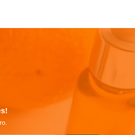
es!
ro.